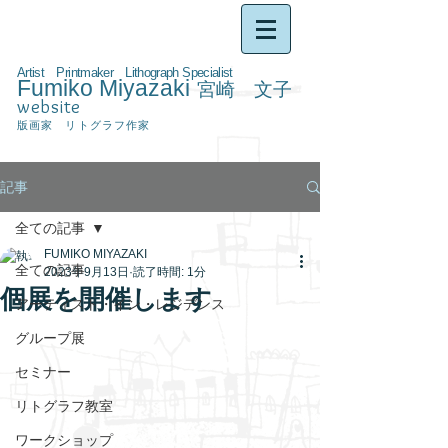
Artist Printmaker Lithograph Specialist
Fumiko Miyazaki
宮崎 文子
website
版画家 リトグラフ作家
記事
全ての記事
FUMIKO MIYAZAKI
全ての記事
2023年9月13日
読了時間: 1分
個展を開催します
アーティスト・イン・レジデンス
グループ展
セミナー
リトグラフ教室
ワークショップ