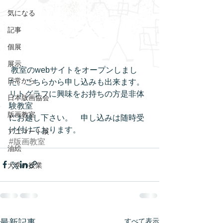
気になる
記事
個展
展示
 教室のwebサイトをオープンしまし
日常から
た。こちらから申し込みも出来ます。
リトグラフに興味をお持ちの方是非体
日本版画協会
験教室 
版画教室
にお越し下さい。　申し込みは随時受
け付けております。
アニマート展
#版画教室
油絵
大学の授業
すべて表示
最新記事