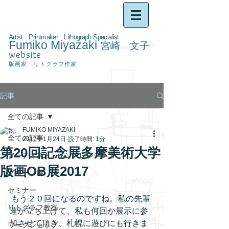
Artist Printmaker Lithograph Specialist
Fumiko Miyazaki
宮崎 文子
website
版画家 リトグラフ作家
記事
全ての記事
FUMIKO MIYAZAKI
全ての記事
2017年1月24日
読了時間: 1分
第20回記念展多摩美術大学
アーティスト・イン・レジデンス
版画OB展2017
グループ展
セミナー
 もう２０回になるのですね。私の先輩
リトグラフ教室
達が立ち上げて、私も何回か展示に参
加させて頂き、札幌に遊びにも行きま
ワークショップ