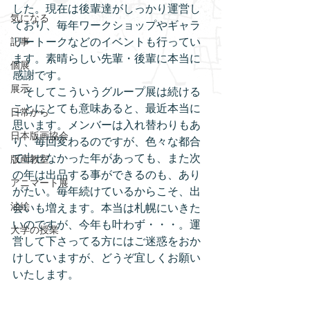
した。現在は後輩達がしっかり運営し
気になる
ており、毎年ワークショップやギャラ
記事
リートークなどのイベントも行ってい
ます。素晴らしい先輩・後輩に本当に
個展
感謝です。
展示
　そしてこういうグループ展は続ける
ことにとても意味あると、最近本当に
日常から
思います。メンバーは入れ替わりもあ
日本版画協会
り、毎回変わるのですが、色々な都合
で出せなかった年があっても、また次
版画教室
の年は出品する事ができるのも、あり
アニマート展
がたい。毎年続けているからこそ、出
油絵
会いも増えます。本当は札幌にいきた
いのですが、今年も叶わず・・・。運
大学の授業
営して下さってる方にはご迷惑をおか
けしていますが、どうぞ宜しくお願い
いたします。