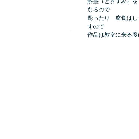
解墨（ときすみ）を
なるので
彫ったり　腐食はし
すので
作品は教室に来る度