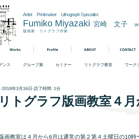
Artist Printmaker Lithograph Specialist
Fumiko Miyazaki
宮崎 文子
w
版画家 リトグラフ作家
Works
Profile
ABOUT
CONTACT
デンス
グループ展
セミナー
リトグラフ教室
ワーク
I
2018年3月16日
読了時間: 1分
から
日本版画協会
版画教室
アニマート展
油絵
リトグラフ版画教室４月
版画教室は４月から6月は通常の第２第４土曜日の10時