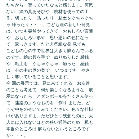
たちから 貰っていたなぁと感じます。何気
ない 絵の具あそびや 廃材を使っての工
作、切ったり 貼ったり 粘土をぐちゃぐち
ゃ 練ったり・・・。こども達の新しい発見
は、いつも突然やってきて おもしろい言葉
や おもしろい形や 思い思いの色になっ
て 返っきます。たとえ些細な発 見でも
こどもの心の中で世界は大きく膨らんでいる
のです。絵の具を手で ぬりぬりした感触
や 粘土を ぐちゃぐちゃ 触った 感触
は 心の中の奥の奥で いつまでも やさ
しく響いていることと思います。
今 回の展示では、見に来てくれる お友達
のことも考えて 何か楽しくなるような 展
示になったら とダンボールをたくさん使っ
て 迷路のようなものを 作り ました。ど
うぞ中をのぞいてみてください。色々な仕掛
けがありますよ。ただひとつ残念なのは、大
人には入れないほどの狭い通路のため 私も
本当のところは 解らないというところです
が・・・。