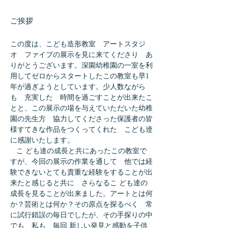
ご挨拶
この度は、こども造形教室 アートスタジ
オ ファイブの展示を見に来てくださり あ
りがとうございます。深園幼稚園の一室を利
用してゼロからスタートしたこの教室も早1
年が過ぎようとしています。少人数ながら
も 充実した 時間を過ごすことが出来たこ
とと、この展示の場を与えていただいた幼稚
園の先生方 協力してくださった保護者の皆
様すてきな作品をつくってくれた こども逹
に感謝いたします。
こ ども達の成長と共にあったこの教室で
すが、今回の展示の作業を通して 他では経
験できないとても貴重な経験をすることが出
来たと感じると共に さらなるこ ども達の
成長を見ることが出来ました。アートとは何
か？芸術とは何か？その原点を探るべく 常
に試行錯誤の毎日でしたが、その手探りの中
でも 私も 毎回 新しい発見と感動を子供